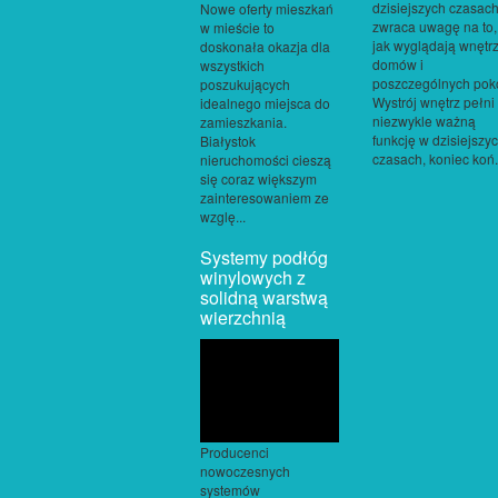
dzisiejszych czasac
Nowe oferty mieszkań
zwraca uwagę na to,
w mieście to
jak wyglądają wnętr
doskonała okazja dla
domów i
wszystkich
poszczególnych poko
poszukujących
Wystrój wnętrz pełni
idealnego miejsca do
niezwykle ważną
zamieszkania.
funkcję w dzisiejszy
Białystok
czasach, koniec koń.
nieruchomości cieszą
się coraz większym
zainteresowaniem ze
wzglę...
Systemy podłóg
winylowych z
solidną warstwą
wierzchnią
Producenci
nowoczesnych
systemów