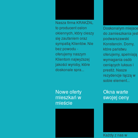
Nasza firma KRAKŻAL
to producent osłon
Doskonałym miejsc
okiennych, który cieszy
do zamieszkania jes
się zaufaniem oraz
podwarszawski
sympatią Klientów. Nie
Konstancin. Domy,
bez powodu -
które państwu
oferujemy naszym
oferujemy, spełniają
Klientom najwyższej
wymagania osób
jakości wyroby, które
ceniących luksus i
doskonale spra...
prestiż. Nasze
rezydencje łączą w
sobie element...
Nowe oferty
Okna warte
mieszkań w
swojej ceny
mieście
Każdy z nas w