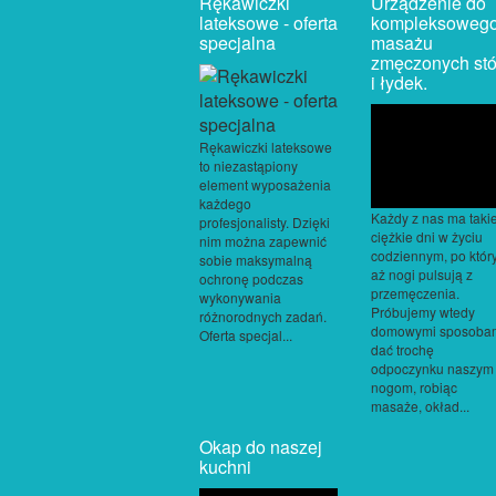
Rękawiczki
Urządzenie do
lateksowe - oferta
kompleksoweg
specjalna
masażu
zmęczonych st
i łydek.
Rękawiczki lateksowe
to niezastąpiony
element wyposażenia
każdego
Każdy z nas ma taki
profesjonalisty. Dzięki
ciężkie dni w życiu
nim można zapewnić
codziennym, po któ
sobie maksymalną
aż nogi pulsują z
ochronę podczas
przemęczenia.
wykonywania
Próbujemy wtedy
różnorodnych zadań.
domowymi sposoba
Oferta specjal...
dać trochę
odpoczynku naszym
nogom, robiąc
masaże, okład...
Okap do naszej
kuchni