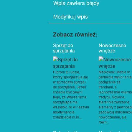
Wpis zawiera błędy
Modyfikuj wpis
Zobacz również:
Sprzęt do
Nowoczesne
sprzątania
wnętrze
Hiprom to ludzie,
Matkowski Meble to
którzy specjalizują się
perfekcja wykonania
w sprzedaży sprzętu
podążanie za
do sprzątania. Jeżeli
trendami, a
chcecie być pewni
jednocześnie wiern
tego, że Wasza firma
tradycji. Solidne,
sprzątająca ma
starannie tworzone
wszystko, to w naszym
elementy z pewnośc
asortymencie
zadowolą miłośnikó
znajdziecie m.in...
nowocześnie, ale
równ...