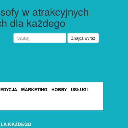
sofy w atrakcyjnych
h dla każdego
Znajdź wyraz
PEDYCJA
MARKETING
HOBBY
USŁUGI
DLA KAŻDEGO