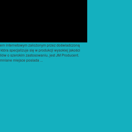
pem internetowym założonym przez doświadczoną
, która specjalizuje się w produkcji wysokiej jakości
yliów o szerokim zastosowaniu, jest JM Producent.
niane miejsce posiada ...