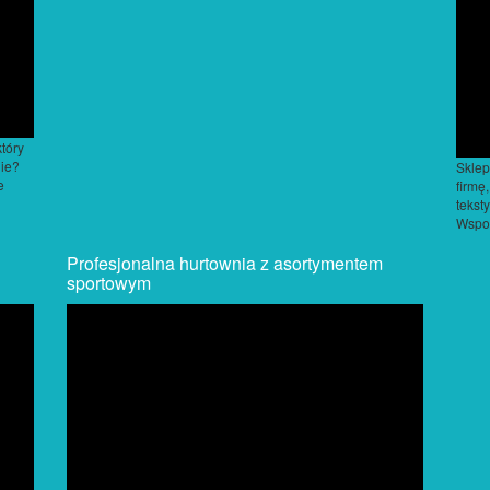
który
nie?
Skle
e
firmę
tekst
Wspom
Profesjonalna hurtownia z asortymentem
sportowym