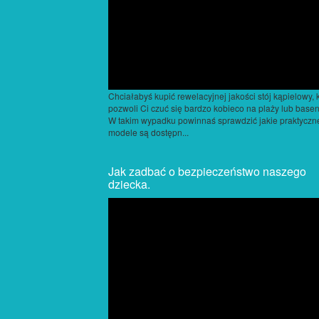
Chciałabyś kupić rewelacyjnej jakości stój kąpielowy, 
pozwoli Ci czuć się bardzo kobieco na plaży lub base
W takim wypadku powinnaś sprawdzić jakie praktyczn
modele są dostępn...
Jak zadbać o bezpieczeństwo naszego
dziecka.