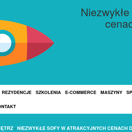
Niezwykłe 
cenac
REZYDENCJE
SZKOLENIA
E-COMMERCE
MASZYNY
S
ONTAKT
NĘTRZ
NIEZWYKŁE SOFY W ATRAKCYJNYCH CENACH 
»