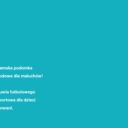
 damska podomka
hodowe dla maluchów!
buwia futbolowego
portowa dla dzieci
towani.