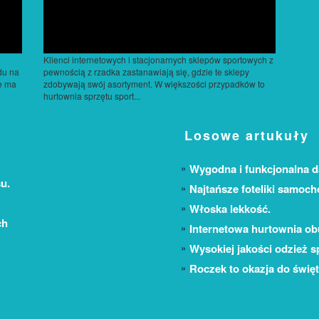
Klienci internetowych i stacjonarnych sklepów sportowych z
du na
pewnością z rzadka zastanawiają się, gdzie te sklepy
e ma
zdobywają swój asortyment. W większości przypadków to
hurtownia sprzętu sport...
Losowe artukuły
Wygodna i funkcjonalna
u.
Najtańsze foteliki samoc
Włoska lekkość.
ch
Internetowa hurtownia o
Wysokiej jakości odzież s
Roczek to okazja do świę