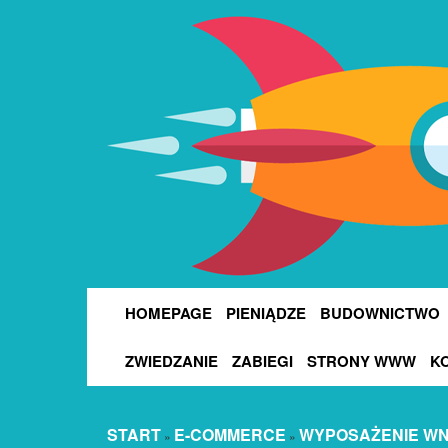
HOMEPAGE
PIENIĄDZE
BUDOWNICTWO
ZWIEDZANIE
ZABIEGI
STRONY WWW
K
START
E-COMMERCE
WYPOSAŻENIE W
»
»