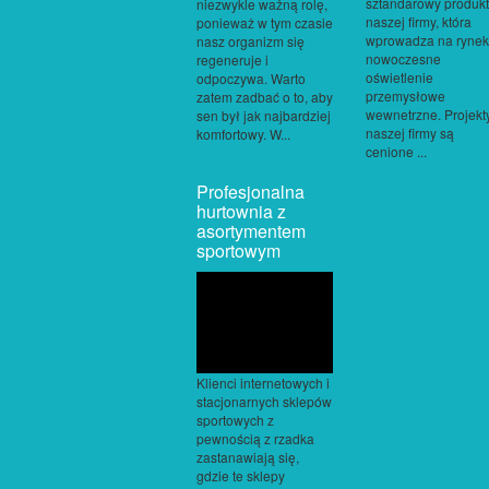
sztandarowy produkt
niezwykle ważną rolę,
naszej firmy, która
ponieważ w tym czasie
wprowadza na rynek
nasz organizm się
nowoczesne
regeneruje i
oświetlenie
odpoczywa. Warto
przemysłowe
zatem zadbać o to, aby
wewnetrzne. Projekt
sen był jak najbardziej
naszej firmy są
komfortowy. W...
cenione ...
Profesjonalna
hurtownia z
asortymentem
sportowym
Klienci internetowych i
stacjonarnych sklepów
sportowych z
pewnością z rzadka
zastanawiają się,
gdzie te sklepy