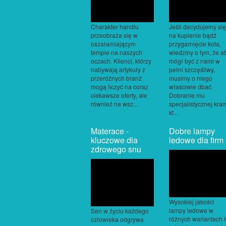
Charakter handlu
Jeśli decydujemy się
przeobraża się w
na kupienie bądź
oszałamiającym
przygarnięcie kota,
tempie na naszych
wiedzmy o tym, że a
oczach. Klienci, którzy
mógł być z nami w
nabywają artykuły z
pełni szczęśliwy,
przeróżnych branż
musimy o niego
mogą liczyć na coraz
właściwie dbać.
ciekawsze oferty, ale
Dobranie mu
również na wsz...
specjalistycznej kra
kt...
Materace -
Dobre lampy
kluczowe dla
ledowe dla firm
zdrowego snu
Wysokiej jakości
lampy ledowe w
Sen w życiu każdego
różnych wariantach 
człowieka odgrywa