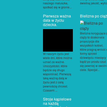
naszego maluszka,
świetną jakość, wytrz.
spotkać się w gronie...
Pierwsza ważna
Bielizna po cią
data w życiu
dziecka.
Bielizna korygująca 
ciąży to doskonała
propozycja dla
wszystkich kobiet,
które pragną wrócić 
formy sprzed
W naszym życiu jest
dziewięciu miesięcy
wiele dni, które można
bądź po prostu czuć
uznać za ważne.
się pewniej w swoim
Uroczystości, które
ciele. Specjal...
będzie się długo
wspominać. Pierwszą
taką ważną datą w
życiu jest z całą
pewnością chrzest.
Czasami ...
Stroje kąpielowe
na każdą