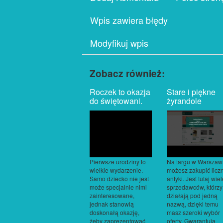
Wpis zawiera błędy
Modyfikuj wpis
Zobacz również:
Roczek to okazja
Stare i piękne
do świętowani.
żyrandole
Pierwsze urodziny to
Na targu w Warszaw
wielkie wydarzenie.
możesz zakupić licz
Samo dziecko nie jest
antyki. Jest tutaj wie
może specjalnie nimi
sprzedawców, którzy
zainteresowane,
działają pod jedną
jednak stanowią
nazwą, dzięki temu
doskonałą okazję,
masz szeroki wybór
żeby zaprezentować
oferty. Gwarantują