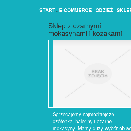
START
E-COMMERCE
ODZIEŻ
SKLEP
»
»
»
Sklep z czarnymi
mokasynami i kozakami
Sprzedajemy najmodniejsze
czółenka, baleriny i czarne
mokasyny. Mamy duży wybór obuw