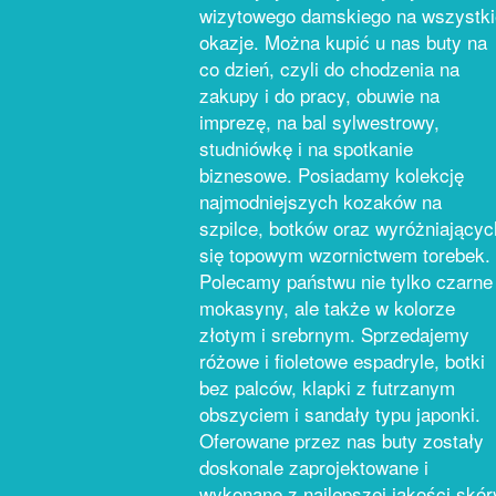
wizytowego damskiego na wszystki
okazje. Można kupić u nas buty na
co dzień, czyli do chodzenia na
zakupy i do pracy, obuwie na
imprezę, na bal sylwestrowy,
studniówkę i na spotkanie
biznesowe. Posiadamy kolekcję
najmodniejszych kozaków na
szpilce, botków oraz wyróżniającyc
się topowym wzornictwem torebek.
Polecamy państwu nie tylko czarne
mokasyny, ale także w kolorze
złotym i srebrnym. Sprzedajemy
różowe i fioletowe espadryle, botki
bez palców, klapki z futrzanym
obszyciem i sandały typu japonki.
Oferowane przez nas buty zostały
doskonale zaprojektowane i
wykonane z najlepszej jakości skór