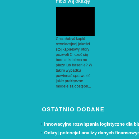
możliwą okazję
Chciałabyś kupić
rewelacyjnej jakości
stój kąpielowy, który
pozwoli Ci czuć się
bardzo kobieco na
plaży lub basenie? W
takim wypadku
powinnaś sprawdzić
jakie praktyczne
modele są dostępn...
OSTATNIO DODANE
Innowacyjne rozwiązania logistyczne dla bi
Odkryj potencjał analizy danych finansowy