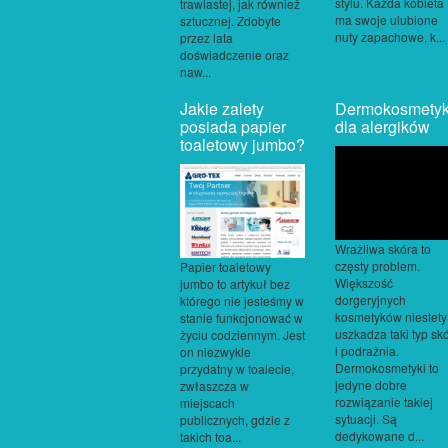
stylu. Każda kobieta
trawiastej, jak również
ma swoje ulubione
sztucznej. Zdobyte
nuty zapachowe, k...
przez lata
doświadczenie oraz
naw...
Jakie zalety
Dermokosmetyk
posiada papier
dla alergików
toaletowy jumbo?
Wrażliwa skóra to
częsty problem.
Papier toaletowy
Większość
jumbo to artykuł bez
dorgeryjnych
którego nie jesteśmy w
kosmetyków niestety
stanie funkcjonować w
uszkadza taki typ sk
życiu codziennym. Jest
i podrażnia.
on niezwykle
Dermokosmetyki to
przydatny w toalecie,
jedyne dobre
zwłaszcza w
rozwiązanie takiej
miejscach
sytuacji. Są
publicznych, gdzie z
dedykowane d...
takich toa...