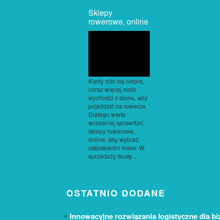
Sklepy
rowerowe, online
Kiedy robi się ciepło,
coraz więcej osób
wychodzi z domu, aby
pojeździć na rowerze.
Dlatego warto
wcześniej sprawdzić
sklepy rowerowe,
online, aby wybrać
odpowiedni rower. W
sprzedaży dostę...
OSTATNIO DODANE
Innowacyjne rozwiązania logistyczne dla bi