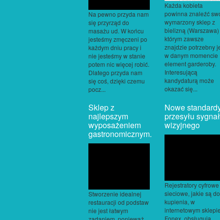
Każda kobieta
powinna znaleźć sw
Na pewno przyda nam
wymarzony sklep z
się przyrząd do
bielizną (Warszawa)
masażu ud. W końcu
którym zawsze
jesteśmy zmęczeni po
znajdzie potrzebny j
każdym dniu pracy i
w danym momencie
nie jesteśmy w stanie
element garderoby.
potem nic więcej robić.
Interesującą
Dlatego przyda nam
kandydaturą może
się coś, dzięki czemu
okazać się...
pocz...
Sklep z
Nowe standard
najlepszym
przesyłu sygna
wyposażeniem
wizyjnego
gastronomicznym.
Rejestratory cyfrowe 
sieciowe, jakie są do
Stworzenie idealnej
kupienia, w
restauracji od podstaw
internetowym sklepi
nie jest łatwym
Fonex, obsługują
zadaniem, ponieważ