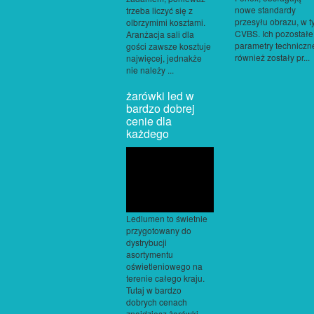
nowe standardy
trzeba liczyć się z
przesyłu obrazu, w 
olbrzymimi kosztami.
CVBS. Ich pozostałe
Aranżacja sali dla
parametry techniczn
gości zawsze kosztuje
również zostały pr...
najwięcej, jednakże
nie należy ...
żarówki led w
bardzo dobrej
cenie dla
każdego
Ledlumen to świetnie
przygotowany do
dystrybucji
asortymentu
oświetleniowego na
terenie całego kraju.
Tutaj w bardzo
dobrych cenach
znajdziesz żarówki