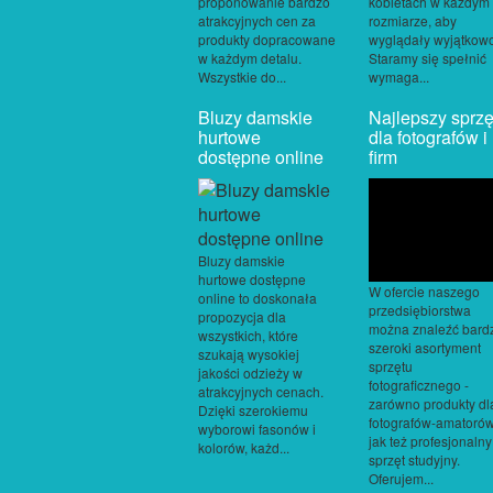
proponowanie bardzo
kobietach w każdym
atrakcyjnych cen za
rozmiarze, aby
produkty dopracowane
wyglądały wyjątkow
w każdym detalu.
Staramy się spełnić
Wszystkie do...
wymaga...
Bluzy damskie
Najlepszy sprzę
hurtowe
dla fotografów i
dostępne online
firm
Bluzy damskie
hurtowe dostępne
W ofercie naszego
online to doskonała
przedsiębiorstwa
propozycja dla
można znaleźć bard
wszystkich, które
szeroki asortyment
szukają wysokiej
sprzętu
jakości odzieży w
fotograficznego -
atrakcyjnych cenach.
zarówno produkty dl
Dzięki szerokiemu
fotografów-amatorów
wyborowi fasonów i
jak też profesjonalny
kolorów, każd...
sprzęt studyjny.
Oferujem...