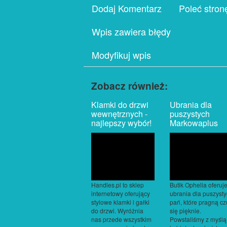
Dodaj Komentarz
Poleć stron
Wpis zawiera błędy
Modyfikuj wpis
Zobacz również:
Klamki do drzwi
Ubrania dla
wewnętrznych -
puszystych
najlepszy wybór!
Markowaplus
Handles.pl to sklep
Butik Ophelia oferuj
internetowy oferujący
ubrania dla puszyst
stylowe klamki i gałki
pań, które pragną cz
do drzwi. Wyróżnia
się pięknie.
nas przede wszystkim
Powstaliśmy z myślą