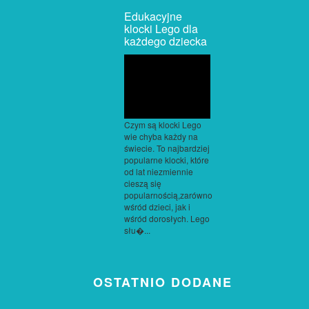
Edukacyjne
klocki Lego dla
każdego dziecka
Czym są klocki Lego
wie chyba każdy na
świecie. To najbardziej
popularne klocki, które
od lat niezmiennie
cieszą się
popularnością,zarówno
wśród dzieci, jak i
wśród dorosłych. Lego
słu�...
OSTATNIO DODANE