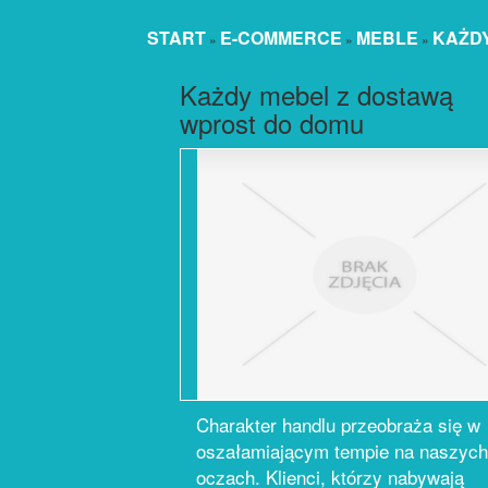
START
E-COMMERCE
MEBLE
KAŻD
»
»
»
Każdy mebel z dostawą
wprost do domu
Charakter handlu przeobraża się w
oszałamiającym tempie na naszych
oczach. Klienci, którzy nabywają