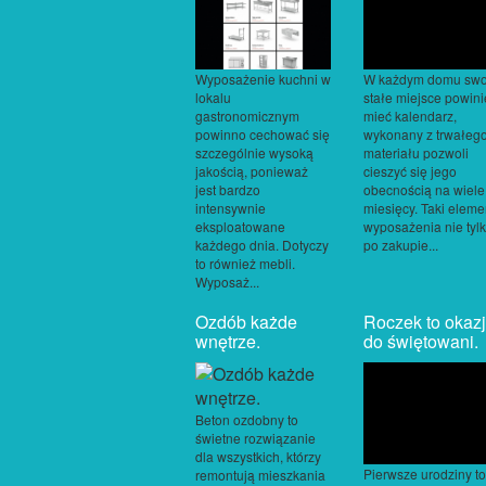
Wyposażenie kuchni w
W każdym domu swo
lokalu
stałe miejsce powin
gastronomicznym
mieć kalendarz,
powinno cechować się
wykonany z trwałeg
szczególnie wysoką
materiału pozwoli
jakością, ponieważ
cieszyć się jego
jest bardzo
obecnością na wiele
intensywnie
miesięcy. Taki eleme
eksploatowane
wyposażenia nie tyl
każdego dnia. Dotyczy
po zakupie...
to również mebli.
Wyposaż...
Ozdób każde
Roczek to okaz
wnętrze.
do świętowani.
Beton ozdobny to
świetne rozwiązanie
dla wszystkich, którzy
Pierwsze urodziny to
remontują mieszkania