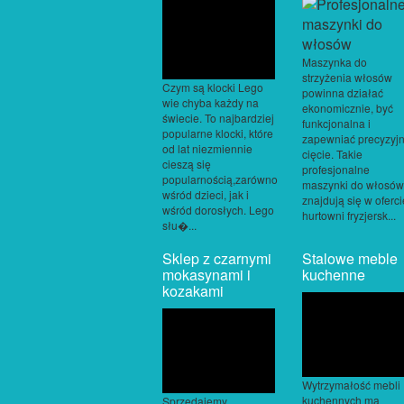
Maszynka do
strzyżenia włosów
Czym są klocki Lego
powinna działać
wie chyba każdy na
ekonomicznie, być
świecie. To najbardziej
funkcjonalna i
popularne klocki, które
zapewniać precyzyj
od lat niezmiennie
cięcie. Takie
cieszą się
profesjonalne
popularnością,zarówno
maszynki do włosów
wśród dzieci, jak i
znajdują się w oferci
wśród dorosłych. Lego
hurtowni fryzjersk...
słu�...
Sklep z czarnymi
Stalowe meble
mokasynami i
kuchenne
kozakami
Wytrzymałość mebli
kuchennych ma
Sprzedajemy