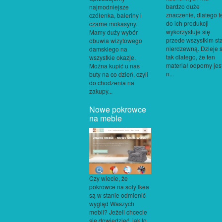
bardzo duże
najmodniejsze
znaczenie, dlatego t
czółenka, baleriny i
do ich produkcji
czarne mokasyny.
wykorzystuje się
Mamy duży wybór
przede wszystkim sta
obuwia wizytowego
nierdzewną. Dzieje s
damskiego na
tak dlatego, że ten
wszystkie okazje.
materiał odporny jes
Można kupić u nas
n...
buty na co dzień, czyli
do chodzenia na
zakupy...
Nowe pokrowce
na meble
Czy wiecie, że
pokrowce na sofy Ikea
są w stanie odmienić
wygląd Waszych
mebli? Jeżeli chcecie
się dowiedzieć, jak to