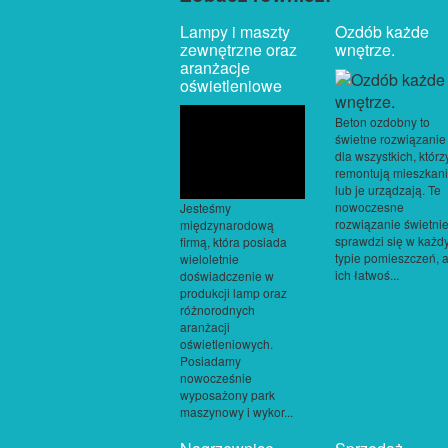
Lampy i maszty
Ozdób każde
zewnętrzne oraz
wnętrze.
aranżacje
oświetleniowe
Beton ozdobny to
świetne rozwiązanie
dla wszystkich, którz
remontują mieszkan
lub je urządzają. Te
nowoczesne
Jesteśmy
rozwiązanie świetni
międzynarodową
sprawdzi się w każ
firmą, która posiada
typie pomieszczeń, 
wieloletnie
ich łatwoś...
doświadczenie w
produkcji lamp oraz
różnorodnych
aranżacji
oświetleniowych.
Posiadamy
nowocześnie
wyposażony park
maszynowy i wykor...