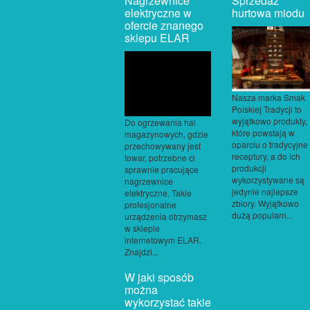
Nagrzewnice
Sprzedaż
elektryczne w
hurtowa miodu
ofercie znanego
sklepu ELAR
Nasza marka Smak
Polskiej Tradycji to
wyjątkowo produkty,
Do ogrzewania hal
które powstają w
magazynowych, gdzie
oparciu o tradycyjne
przechowywany jest
receptury, a do ich
towar, potrzebne ci
produkcji
sprawnie pracujące
wykorzystywane są
nagrzewnice
jedynie najlepsze
elektryczne. Takie
zbiory. Wyjątkowo
profesjonalne
dużą popularn...
urządzenia otrzymasz
w sklepie
internetowym ELAR.
Znajdzi...
W jaki sposób
można
wykorzystać takie