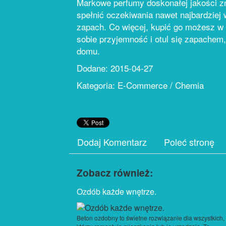
Markowe perfumy doskonałej jakości zna
spełnić oczekiwania nawet najbardziej 
zapach. Co więcej, kupić go możesz w b
sobie przyjemność i otul się zapachem,
domu.
Dodane: 2015-04-27
Kategoria: E-Commerce / Chemia
Dodaj Komentarz
Poleć stronę
Zobacz również:
Ozdób każde wnętrze.
Beton ozdobny to świetne rozwiązanie dla wszystkich,