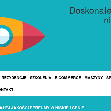
Doskonałe
n
REZYDENCJE
SZKOLENIA
E-COMMERCE
MASZYNY
S
ONTAKT
ŁEJ JAKOŚCI PERFUMY W NISKIEJ CENIE