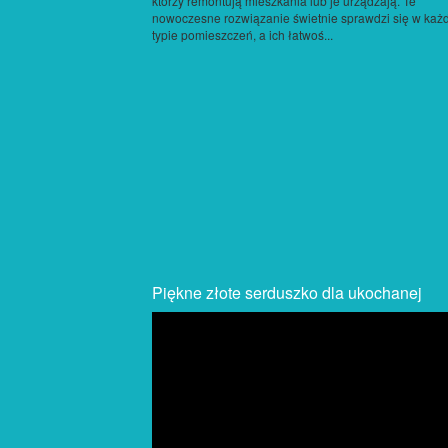
którzy remontują mieszkania lub je urządzają. Te
nowoczesne rozwiązanie świetnie sprawdzi się w ka
typie pomieszczeń, a ich łatwoś...
Piękne złote serduszko dla ukochanej