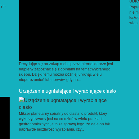
żdym
Popul
nie m
każde
własn
Decydując się na zakup mebli przez internet dobrze jest
najpierw zapoznać się z opiniami na temat wybranego
sklepu. Dzięki temu można później uniknąć wielu
nieporozumień lub nerwów, gdy na...
Urządzenie ugniatające i wyrabiające ciasto
Mikser planetarny spiralny do ciasta to produkt, który
wykorzystywany jest na co dzień w wielu punktach
gastronomicznych, a to za sprawą tego, że daje on tak
naprawdę możliwość wyrabiania, czy...