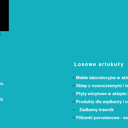
j.
Losowe artukuły
Meble laboratoryjne w skl
u.
Sklep z nowoczesnymi i t
Płyty winylowe w sklepie
ch
Produkty dla wędkarzy i n
Zadbamy trawnik
Filiżanki porcelanowe - s