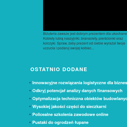
Biżuteria zawsze jest dobrym prezentem dla ukochane
Kobiety lubią naszyjniki, bransolety, pierścionki oraz
kolczyki. Spraw, żeby prezent od ciebie wyrażał twoje
uczucia i podaruj swojej kobiec...
OSTATNIO DODANE
Innowacyjne rozwiązania logistyczne dla biznes
Odkryj potencjał analizy danych finansowych
Optymalizacja techniczna obiektów budowlany
Wysokiej jakości części do sieczkarni
Policealne szkolenia zawodowe online
Pustaki do ogrodzeń łupane