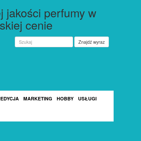
j jakości perfumy w
iskiej cenie
Znajdź wyraz
PEDYCJA
MARKETING
HOBBY
USŁUGI