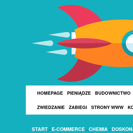
HOMEPAGE
PIENIĄDZE
BUDOWNICTWO
ZWIEDZANIE
ZABIEGI
STRONY WWW
K
START
E-COMMERCE
CHEMIA
DOSKONA
»
»
»