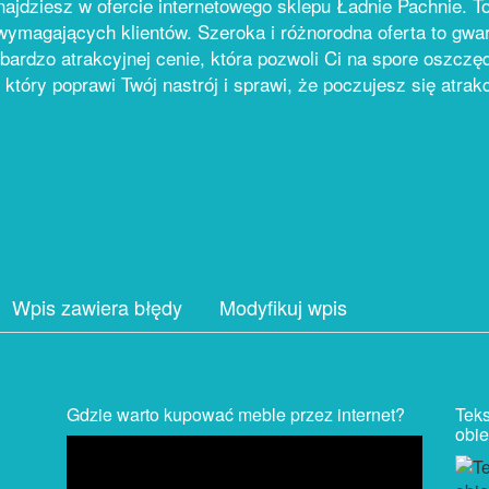
jdziesz w ofercie internetowego sklepu Ładnie Pachnie. To p
wymagających klientów. Szeroka i różnorodna oferta to gwar
ardzo atrakcyjnej cenie, która pozwoli Ci na spore oszczęd
 który poprawi Twój nastrój i sprawi, że poczujesz się atra
Wpis zawiera błędy
Modyfikuj wpis
Gdzie warto kupować meble przez internet?
Teks
obi