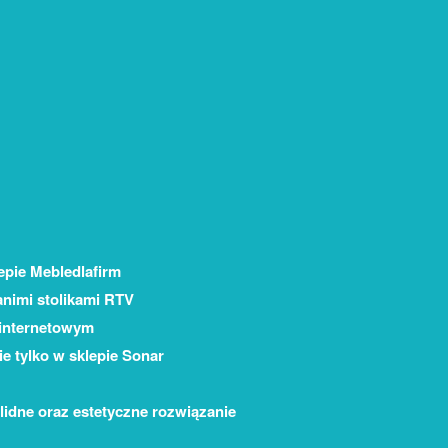
epie Mebledlafirm
animi stolikami RTV
 internetowym
ie tylko w sklepie Sonar
olidne oraz estetyczne rozwiązanie