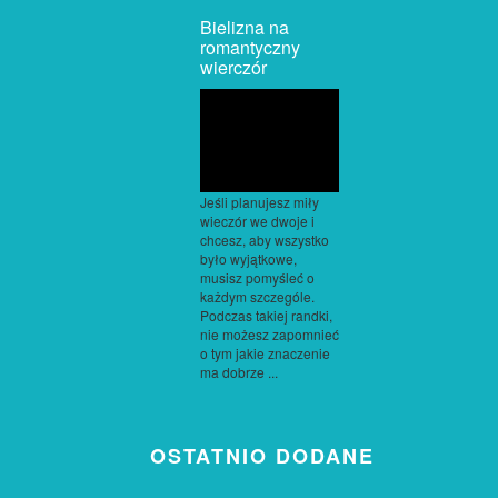
Bielizna na
romantyczny
wierczór
Jeśli planujesz miły
wieczór we dwoje i
chcesz, aby wszystko
było wyjątkowe,
musisz pomyśleć o
każdym szczególe.
Podczas takiej randki,
nie możesz zapomnieć
o tym jakie znaczenie
ma dobrze ...
OSTATNIO DODANE