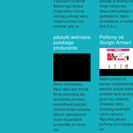
z opiniami na temat
siedząc w bliskiej od
wybranego sklepu.
niego odległości.
Dzięki temu można
Sklep internetowym 
później uniknąć wielu
gadżetami o takim
nieporozumień lub
charakterze, o nazw
nerwów, gdy na...
24A-Z to s...
pduszki wełniane
Perfumy od
polskiego
Giorgio Armani
producenta
Wybór perfum to
bardzo indywidualn
Sklep internetowy
kwestia. Każda kobi
Wool-stam jest młodą
posiada swój własn
firmą zajmującą się
gust oraz unikalny
sprzedażą zdrowej i
charakter, który
komfortowej pościeli.
pozwolą podkreślić
Jednak dzięki wysokiej
różne zapachy.
jakości oferowanych
Wysokiej jakości
przez nią polskich
perfumy pochodząc
produktów, już teraz
od ...
mo...