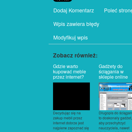
Dodaj Komentarz
Poleć stron
Wpis zawiera błędy
Modyfikuj wpis
Zobacz również:
Gdzie warto
Gadżety do
kupować meble
ściągania w
przez internet?
sklepie online
Decydując się na
Długopis do ściągan
zakup mebli przez
to doskonały gadżet,
internet dobrze jest
aby przechytrzyć
najpierw zapoznać się
nauczyciela, nawet