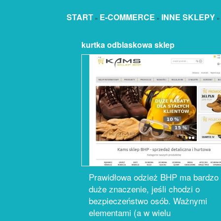
START
E-COMMERCE
INNE SKLEPY
»
»
kurtka odblaskowa sklep
Prawidłowa odzież BHP ma bardzo
duże znaczenie, jeśli chodzi o
bezpieczeństwo osób. Ważnymi
elementami (a w wielu