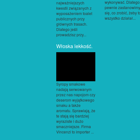
wykonywać. Dlatego
najważniejszych
pewnie zastanowim
kwestii związanych z
się, co zrobić, żeby t
wyposażeniem toalet
wszystko działał...
publicznych przy
głównych trasach.
Dlatego jeśli
prowadzisz przy...
Włoska lekkość.
Syropy smakowe
nadają serwowanym
przez nas napojom czy
deserom wyjątkowego
smaku a także
aromatu. Sprawiają, że
te stają się bardziej
wyraziste i dużo
smaczniejsze. Firma
Vincenzi to importer ...