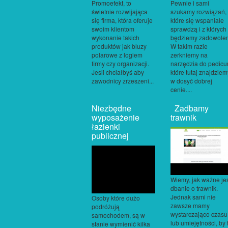
Promoefekt, to
Pewnie i sami
świetnie rozwijająca
szukamy rozwiązań,
się firma, która oferuje
które się wspaniale
swoim klientom
sprawdzą i z których
wykonanie takich
będziemy zadowolen
produktów jak bluzy
W takim razie
polarowe z logiem
zerkniemy na
firmy czy organizacji.
narzędzia do pedicu
Jesli chciałbyś aby
które tutaj znajdziem
zawodnicy zrzeszeni...
w dosyć dobrej
cenie....
Niezbędne
Zadbamy
wyposażenie
trawnik
łazienki
publicznej
Wiemy, jak ważne je
dbanie o trawnik.
Jednak sami nie
Osoby które dużo
zawsze mamy
podróżują
wystarczająco czasu
samochodem, są w
lub umiejętności, by 
stanie wymienić kilka