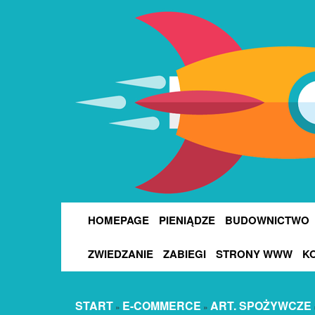
HOMEPAGE
PIENIĄDZE
BUDOWNICTWO
ZWIEDZANIE
ZABIEGI
STRONY WWW
K
START
E-COMMERCE
ART. SPOŻYWCZE
»
»