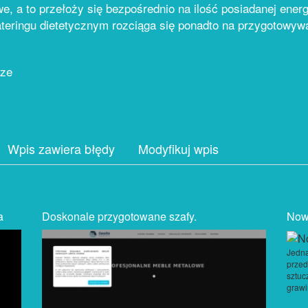
 a to przełoży się bezpośrednio na ilość posiadanej energ
cateringu dietetycznym rozciąga się ponadto na przygotowyw
cze
Wpis zawiera błędy
Modyfikuj wpis
a
Doskonale przygotowane szafy.
Now
Jedną
przed
sztuc
grawi