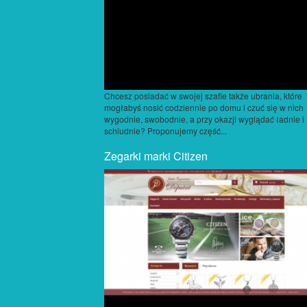
Chcesz posiadać w swojej szafie także ubrania, które
mogłabyś nosić codziennie po domu i czuć się w nich
wygodnie, swobodnie, a przy okazji wyglądać ładnie i
schludnie? Proponujemy część...
Zegarki marki Citizen