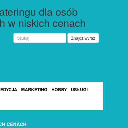
ateringu dla osób
h w niskich cenach
Znajdź wyraz
PEDYCJA
MARKETING
HOBBY
USŁUGI
ICH CENACH