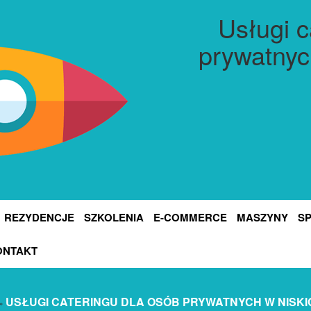
Usługi c
prywatnyc
REZYDENCJE
SZKOLENIA
E-COMMERCE
MASZYNY
S
ONTAKT
USŁUGI CATERINGU DLA OSÓB PRYWATNYCH W NISK
»