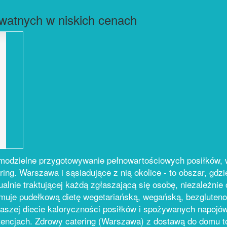
ywatnych w niskich cenach
amodzielne przygotowywanie pełnowartościowych posiłków,
ering. Warszawa i sąsiadujące z nią okolice - to obszar, gd
dualnie traktującej każdą zgłaszającą się osobę, niezależnie 
muje pudełkową dietę wegetariańską, wegańską, bezgluteno
 naszej diecie kaloryczności posiłków i spożywanych napojó
tencjach. Zdrowy catering (Warszawa) z dostawą do domu t