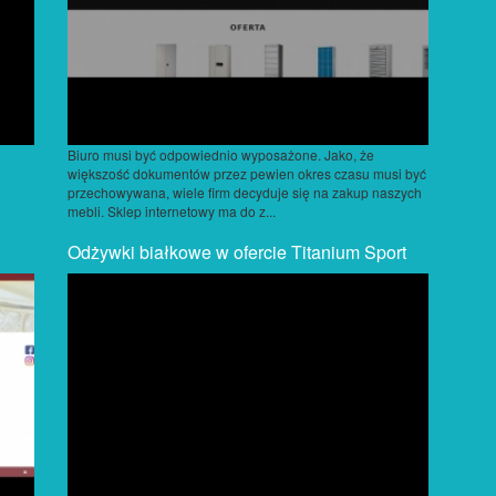
Biuro musi być odpowiednio wyposażone. Jako, że
większość dokumentów przez pewien okres czasu musi być
przechowywana, wiele firm decyduje się na zakup naszych
mebli. Sklep internetowy ma do z...
Odżywki białkowe w ofercie Titanium Sport