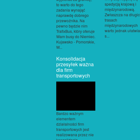
spedycją krajową i
to warto do tego
międzynarodową.
zadania wynająć
Zwłaszcza na długi
naprawdę dobrego
trasach
przewoźnika. Na
międzynarodowych
pewno będzie nim
warto jednak ułatwi
TrafixBus, który oferuje
s...
Wam busy do Niemiec.
Kujawsko - Pomorskie,
W...
Konsolidacja
przesyłek ważna
dla firm
transportowych
Bardzo ważnym
elementem
działalności firm
transportowych jest
realizowana przez nie
konsolidacja