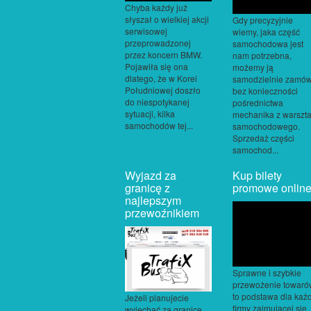
Chyba każdy już
słyszał o wielkiej akcji
Gdy precyzyjnie
serwisowej
wiemy, jaka część
przeprowadzonej
samochodowa jest
przez koncern BMW.
nam potrzebna,
Pojawiła się ona
możemy ją
dlatego, że w Korei
samodzielnie zamów
Południowej doszło
bez konieczności
do niespotykanej
pośrednictwa
sytuacji, kilka
mechanika z warszta
samochodów tej...
samochodowego.
Sprzedaż części
samochod...
Wyjazd za
Kup bilety
granicę z
promowe onlin
najlepszym
przewoźnikiem
Sprawne i szybkie
przewożenie towaró
to podstawa dla każ
Jeżeli planujecie
firmy zajmującej się
wyjechać za granicę,