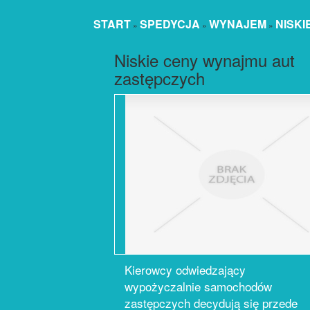
START
SPEDYCJA
WYNAJEM
NISK
»
»
»
Niskie ceny wynajmu aut
zastępczych
Kierowcy odwiedzający
wypożyczalnie samochodów
zastępczych decydują się przede