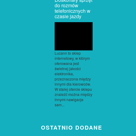
do rozmów
telefonicznych w
czasie jazdy
Lucann to sklep
internetowy, w którym
oferowana jest
świetnej jakości
elektronika,
przeznaczona między
innymi dla kierowców.
W stałej ofercie sklepu
znaleźć można między
innymi nawigacje
sam...
OSTATNIO DODANE