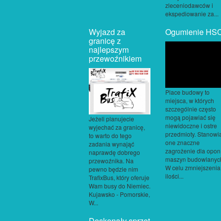
zleceniodawców i
ekspediowanie za...
Wyjazd za
Ogumienie HS
granicę z
najlepszym
przewoźnikiem
Place budowy to
miejsca, w których
szczególnie często
mogą pojawiać się
Jeżeli planujecie
niewidoczne i ostre
wyjechać za granicę,
przedmioty. Stanowi
to warto do tego
one znaczne
zadania wynająć
zagrożenie dla opon
naprawdę dobrego
maszyn budowlanyc
przewoźnika. Na
W celu zmniejszenia
pewno będzie nim
ilości...
TrafixBus, który oferuje
Wam busy do Niemiec.
Kujawsko - Pomorskie,
W...
Doskonały sprzęt