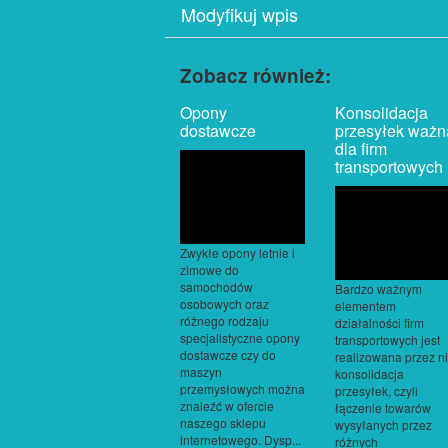
Modyfikuj wpis
Zobacz również:
Opony
Konsolidacja
dostawcze
przesyłek ważn
dla firm
transportowych
Zwykłe opony letnie i
zimowe do
samochodów
Bardzo ważnym
osobowych oraz
elementem
różnego rodzaju
działalności firm
specjalistyczne opony
transportowych jest
dostawcze czy do
realizowana przez n
maszyn
konsolidacja
przemysłowych można
przesyłek, czyli
znaleźć w ofercie
łączenie towarów
naszego sklepu
wysyłanych przez
internetowego. Dysp...
różnych