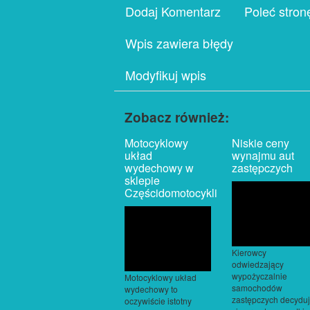
Dodaj Komentarz
Poleć stron
Wpis zawiera błędy
Modyfikuj wpis
Zobacz również:
Motocyklowy
Niskie ceny
układ
wynajmu aut
wydechowy w
zastępczych
sklepie
Częścidomotocykli
Kierowcy
odwiedzający
wypożyczalnie
Motocyklowy układ
samochodów
wydechowy to
zastępczych decydu
oczywiście istotny