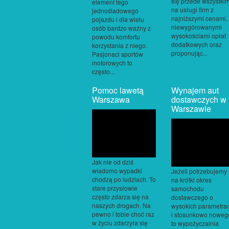
się przede wszystki
element tego
na usługi firm z
jednośladowego
najniższymi cenami,
pojazdu i dla wielu
niewygórowanymi
osób bardzo ważny z
wysokościami opłat
powodu komfortu
dodatkowych oraz
korzystania z niego.
proponując...
Pasjonaci sportów
motorowych to
często...
Pomoc lawetą
Wynajem aut
Warszawa
dostawczych w
Warszawie
Jak nie od dziś
wiadomo wypadki
Jeżeli potrzebujemy
chodzą po ludziach. To
na krótki okres
stare przysłowie
samochodu
często zdarza się na
dostawczego o
naszych drogach. Na
wysokich parametra
pewno i tobie choć raz
i stosunkowo noweg
w życiu zdarzyła się
to wypożyczalnia