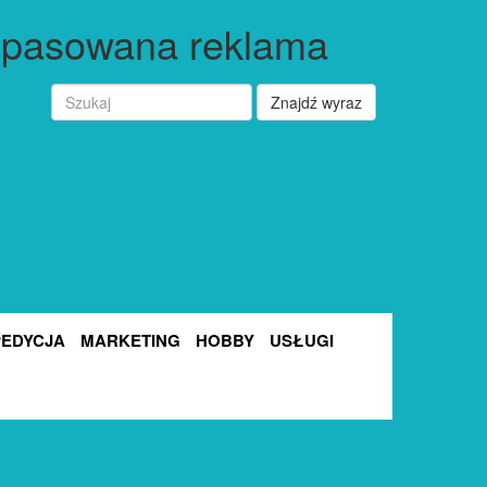
opasowana reklama
Znajdź wyraz
PEDYCJA
MARKETING
HOBBY
USŁUGI