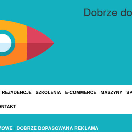
Dobrze d
REZYDENCJE
SZKOLENIA
E-COMMERCE
MASZYNY
S
ONTAKT
MOWE
DOBRZE DOPASOWANA REKLAMA
»