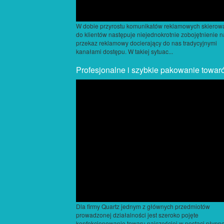
W dobie przyrostu komunikatów reklamowych skierow
do klientów następuje niejednokrotnie zobojętnienie n
przekaz reklamowy docierający do nas tradycyjnymi
kanałami dostępu. W takiej sytuac...
Profesjonalne i szybkie pakowanie towar
Dla firmy Quartz jednym z głównych przedmiotów
prowadzonej działalności jest szeroko pojęte
konfekcjonowanie towaru najczęściej w postaci płynne