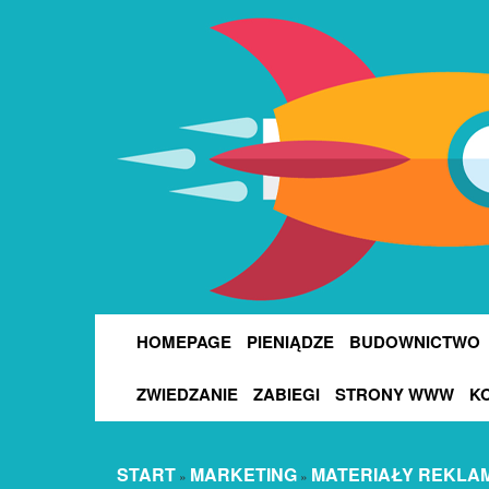
HOMEPAGE
PIENIĄDZE
BUDOWNICTWO
ZWIEDZANIE
ZABIEGI
STRONY WWW
K
START
MARKETING
MATERIAŁY REKLA
»
»