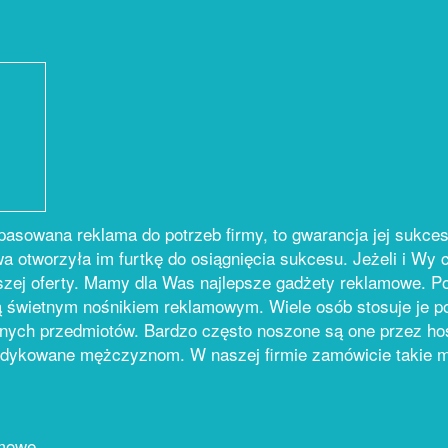
asowana reklama do potrzeb firmy, to gwarancja jej sukce
 otworzyła im furtkę do osiągnięcia sukcesu. Jeżeli i Wy c
zej oferty. Mamy dla Was najlepsze gadżety reklamowe. Po
ą świetnym nośnikiem reklamowym. Wiele osób stosuje je p
danych przedmiotów. Bardzo często noszone są one przez h
edykowane mężczyznom. W naszej firmie zamówicie takie mod
amowe