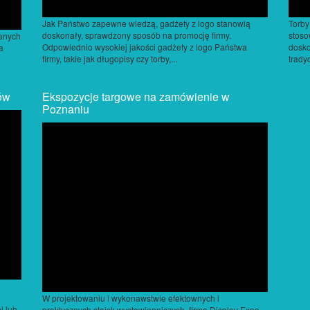
Jak Państwo zapewne wiedzą, gadżety z logo stanowią
Torby
doskonały, sprawdzony sposób na promocję firmy.
stoso
anych
Odpowiednio wysokiej jakości gadżety z logo Państwa
dosko
a
firmy, takie jak długopisy czy torby,...
trady
ów
Ekspozycje targowe na zamówienie w
Poznaniu
W projektowaniu i wykonawstwie efektownych i
j lub
praktycznych stoisk wystawienniczych, firma Display Expo,