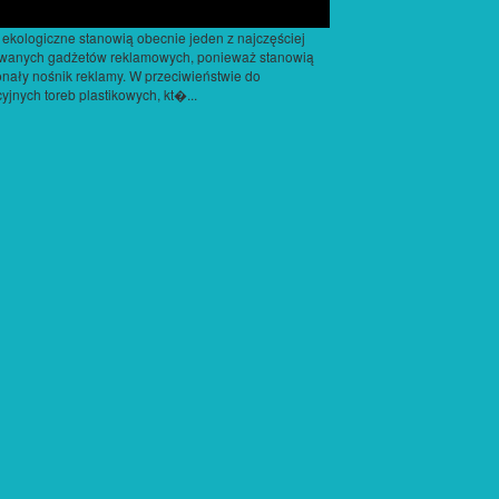
 ekologiczne stanowią obecnie jeden z najczęściej
wanych gadżetów reklamowych, ponieważ stanowią
nały nośnik reklamy. W przeciwieństwie do
cyjnych toreb plastikowych, kt�...