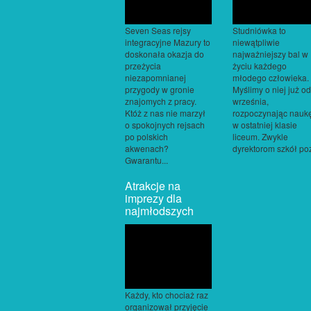
Seven Seas rejsy
Studniówka to
integracyjne Mazury to
niewątpliwie
doskonała okazja do
najważniejszy bal w
przeżycia
życiu każdego
niezapomnianej
młodego człowieka.
przygody w gronie
Myślimy o niej już od
znajomych z pracy.
września,
Któż z nas nie marzył
rozpoczynając nauk
o spokojnych rejsach
w ostatniej klasie
po polskich
liceum. Zwykle
akwenach?
dyrektorom szkół poz
Gwarantu...
Atrakcje na
imprezy dla
najmłodszych
Każdy, kto chociaż raz
organizował przyjęcie