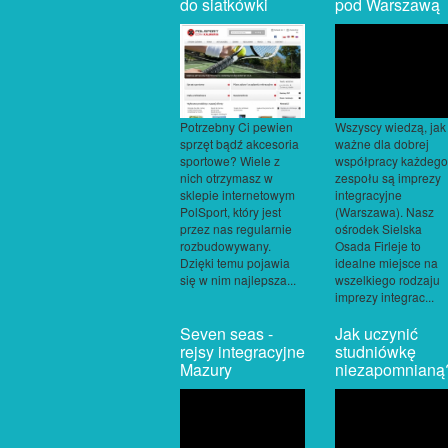
do siatkówki
pod Warszawą
Potrzebny Ci pewien
Wszyscy wiedzą, jak
sprzęt bądź akcesoria
ważne dla dobrej
sportowe? Wiele z
współpracy każdego
nich otrzymasz w
zespołu są imprezy
sklepie internetowym
integracyjne
PolSport, który jest
(Warszawa). Nasz
przez nas regularnie
ośrodek Sielska
rozbudowywany.
Osada Firleje to
Dzięki temu pojawia
idealne miejsce na
się w nim najlepsza...
wszelkiego rodzaju
imprezy integrac...
Seven seas -
Jak uczynić
rejsy integracyjne
studniówkę
Mazury
niezapomnianą