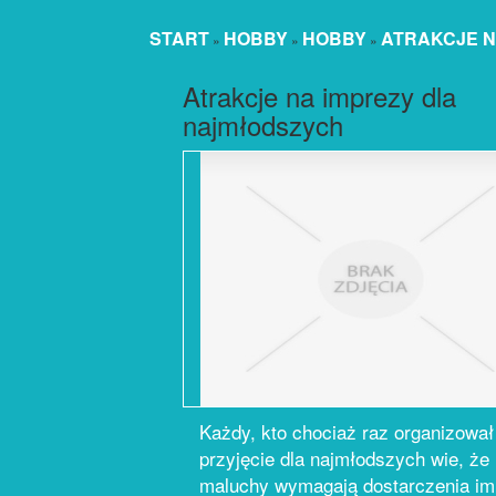
START
HOBBY
HOBBY
ATRAKCJE N
»
»
»
Atrakcje na imprezy dla
najmłodszych
Każdy, kto chociaż raz organizował
przyjęcie dla najmłodszych wie, że
maluchy wymagają dostarczenia im