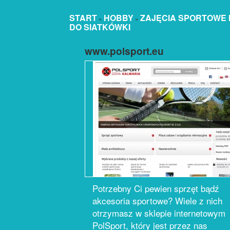
START
HOBBY
ZAJĘCIA SPORTOWE 
»
»
DO SIATKÓWKI
www.polsport.eu
Potrzebny Ci pewien sprzęt bądź
akcesoria sportowe? Wiele z nich
otrzymasz w sklepie internetowym
PolSport, który jest przez nas