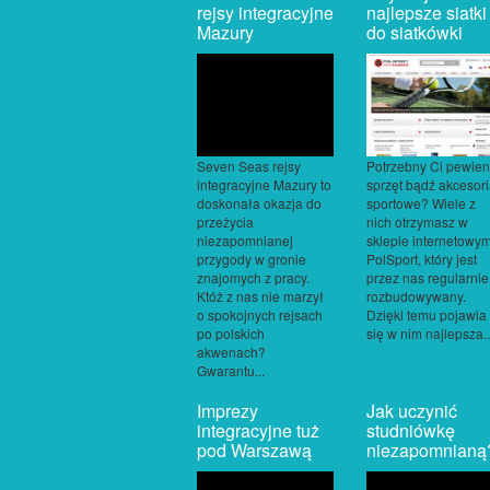
rejsy integracyjne
najlepsze siatki
Mazury
do siatkówki
Seven Seas rejsy
Potrzebny Ci pewien
integracyjne Mazury to
sprzęt bądź akcesor
doskonała okazja do
sportowe? Wiele z
przeżycia
nich otrzymasz w
niezapomnianej
sklepie internetowy
przygody w gronie
PolSport, który jest
znajomych z pracy.
przez nas regularnie
Któż z nas nie marzył
rozbudowywany.
o spokojnych rejsach
Dzięki temu pojawia
po polskich
się w nim najlepsza..
akwenach?
Gwarantu...
Imprezy
Jak uczynić
integracyjne tuż
studniówkę
pod Warszawą
niezapomnianą