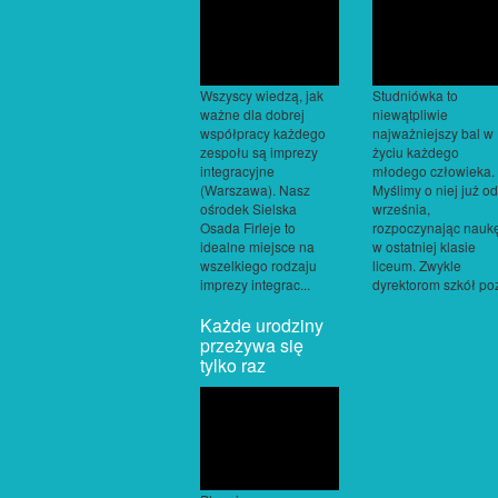
Wszyscy wiedzą, jak
Studniówka to
ważne dla dobrej
niewątpliwie
współpracy każdego
najważniejszy bal w
zespołu są imprezy
życiu każdego
integracyjne
młodego człowieka.
(Warszawa). Nasz
Myślimy o niej już od
ośrodek Sielska
września,
Osada Firleje to
rozpoczynając nauk
idealne miejsce na
w ostatniej klasie
wszelkiego rodzaju
liceum. Zwykle
imprezy integrac...
dyrektorom szkół poz
Każde urodziny
przeżywa się
tylko raz