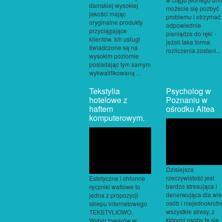
damskiej wysokiej
możecie się pozbyć
jakości mając
problemu i otrzymać
oryginalne produkty
odpowiednie
przyciągające
pieniądze do ręki -
klientów. Ich usługi
jeżeli taka forma
świadczone są na
rozliczenia zostani...
wysokim poziomie
posiadając tym samym
wykwalifikowaną ...
Tekstylia
Psycholog w
hotelowe z
Poznaniu w
haftem
ośrodku Altea
komputerowym.
Dzisiejsza
rzeczywistość jest
Estetyczne i chłonne
bardzo stresująca i
ręczniki waflowe to
denerwująca dla wie
jedna z propozycji
osób i niejednokrotn
sklepu internetowego
wszystkie stresy, z
TEKSTYLIOWO.
którymi osoby te się
Wybór towarów w