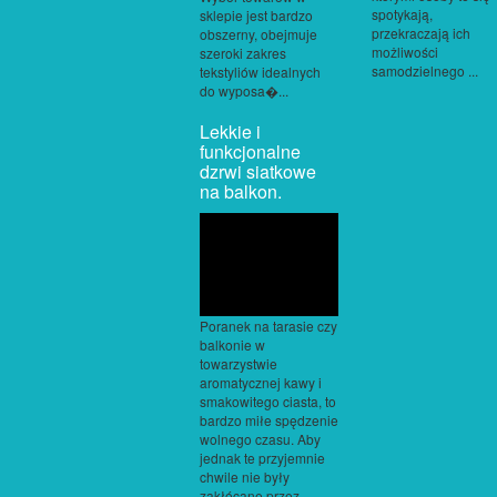
spotykają,
sklepie jest bardzo
przekraczają ich
obszerny, obejmuje
możliwości
szeroki zakres
samodzielnego ...
tekstyliów idealnych
do wyposa�...
Lekkie i
funkcjonalne
dzrwi siatkowe
na balkon.
Poranek na tarasie czy
balkonie w
towarzystwie
aromatycznej kawy i
smakowitego ciasta, to
bardzo miłe spędzenie
wolnego czasu. Aby
jednak te przyjemnie
chwile nie były
zakłócane przez