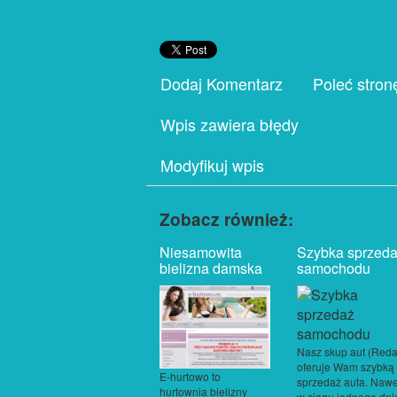
Dodaj Komentarz
Poleć stron
Wpis zawiera błędy
Modyfikuj wpis
Zobacz również:
Niesamowita
Szybka sprzed
bielizna damska
samochodu
Nasz skup aut (Reda
oferuje Wam szybką
E-hurtowo to
sprzedaż auta. Nawe
hurtownia bielizny
w ciągu jednego dni