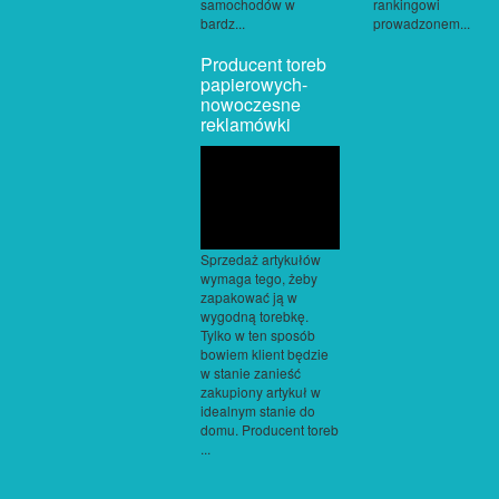
samochodów w
rankingowi
bardz...
prowadzonem...
Producent toreb
papierowych-
nowoczesne
reklamówki
Sprzedaż artykułów
wymaga tego, żeby
zapakować ją w
wygodną torebkę.
Tylko w ten sposób
bowiem klient będzie
w stanie zanieść
zakupiony artykuł w
idealnym stanie do
domu. Producent toreb
...