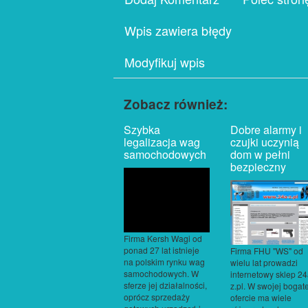
Wpis zawiera błędy
Modyfikuj wpis
Zobacz również:
Szybka
Dobre alarmy i
legalizacja wag
czujki uczynią
samochodowych
dom w pełni
bezpieczny
Firma Kersh Wagi od
ponad 27 lat istnieje
Firma FHU "WS" od
na polskim rynku wag
wielu lat prowadzi
samochodowych. W
internetowy sklep 24
sferze jej działalności,
z.pl. W swojej bogate
oprócz sprzedaży
ofercie ma wiele