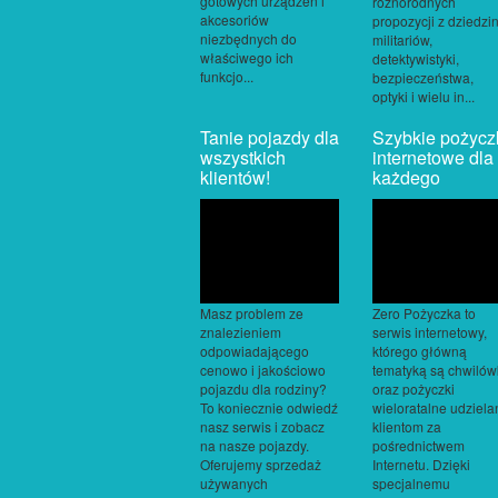
gotowych urządzeń i
różnorodnych
akcesoriów
propozycji z dziedzi
niezbędnych do
militariów,
właściwego ich
detektywistyki,
funkcjo...
bezpieczeństwa,
optyki i wielu in...
Tanie pojazdy dla
Szybkie pożycz
wszystkich
internetowe dla
klientów!
każdego
Masz problem ze
Zero Pożyczka to
znalezieniem
serwis internetowy,
odpowiadającego
którego główną
cenowo i jakościowo
tematyką są chwilów
pojazdu dla rodziny?
oraz pożyczki
To koniecznie odwiedź
wieloratalne udziela
nasz serwis i zobacz
klientom za
na nasze pojazdy.
pośrednictwem
Oferujemy sprzedaż
Internetu. Dzięki
używanych
specjalnemu