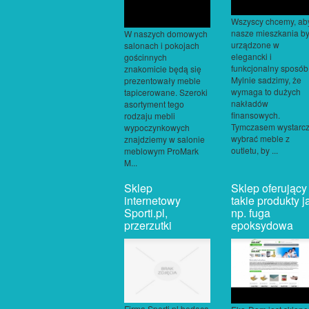
Wszyscy chcemy, ab
nasze mieszkania by
W naszych domowych
urządzone w
salonach i pokojach
elegancki i
gościnnych
funkcjonalny sposób
znakomicie będą się
Mylnie sadzimy, że
prezentowały meble
wymaga to dużych
tapicerowane. Szeroki
nakładów
asortyment tego
finansowych.
rodzaju mebli
Tymczasem wystarc
wypoczynkowych
wybrać meble z
znajdziemy w salonie
outletu, by ...
meblowym ProMark
M...
Sklep
Sklep oferujący
internetowy
takie produkty j
Sporti.pl,
np. fuga
przerzutki
epoksydowa
Firma Sporti.pl będąca