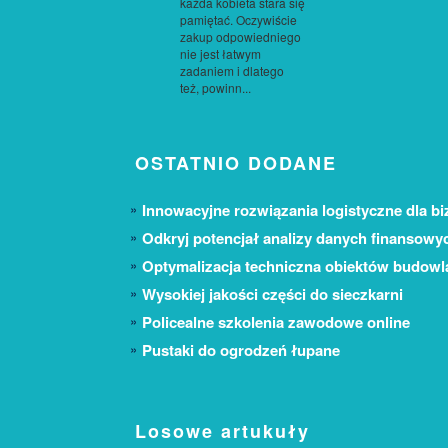
każda kobieta stara się
pamiętać. Oczywiście
zakup odpowiedniego
nie jest łatwym
zadaniem i dlatego
też, powinn...
OSTATNIO DODANE
Innowacyjne rozwiązania logistyczne dla bi
Odkryj potencjał analizy danych finansowy
Optymalizacja techniczna obiektów budow
Wysokiej jakości części do sieczkarni
Policealne szkolenia zawodowe online
Pustaki do ogrodzeń łupane
Losowe artukuły