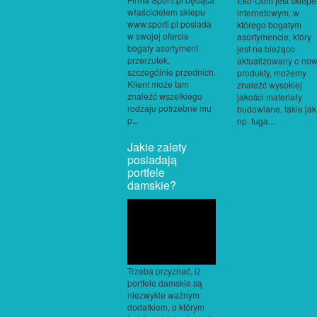
Eko-Dom jest sklep
właścicielem sklepu
internetowym, w
www.sporti.pl posiada
którego bogatym
w swojej ofercie
asortymencie, który
bogaty asortyment
jest na bieżąco
przerzutek,
aktualizowany o no
szczególnie przednich.
produkty, możemy
Klient może tam
znaleźć wysokiej
znaleźć wszelkiego
jakości materiały
rodzaju potrzebne mu
budowlane, takie jak
p...
np. fuga...
Jakie zalety
posiadają
portfele
damskie?
Trzeba przyznać, iż
portfele damskie są
niezwykle ważnym
dodatkiem, o którym