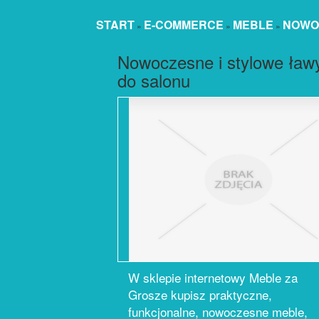
START
E-COMMERCE
MEBLE
NOWO
»
»
»
Nowoczesne i stylowe ław
do salonu
W sklepie internetowy Meble za
Grosze kupisz praktyczne,
funkcjonalne, nowoczesne meble,