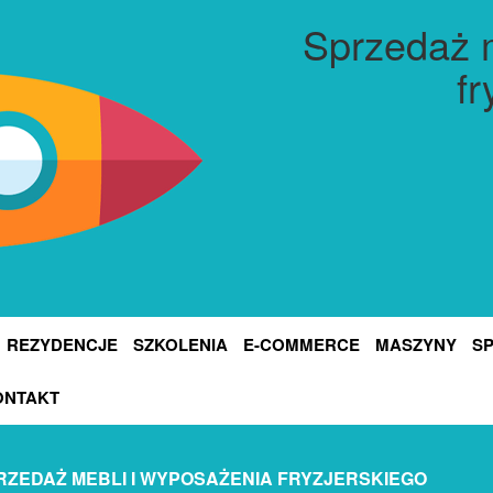
Sprzedaż m
fr
REZYDENCJE
SZKOLENIA
E-COMMERCE
MASZYNY
S
ONTAKT
RZEDAŻ MEBLI I WYPOSAŻENIA FRYZJERSKIEGO