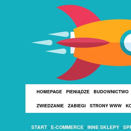
HOMEPAGE
PIENIĄDZE
BUDOWNICTWO
ZWIEDZANIE
ZABIEGI
STRONY WWW
K
START
E-COMMERCE
INNE SKLEPY
SP
»
»
»