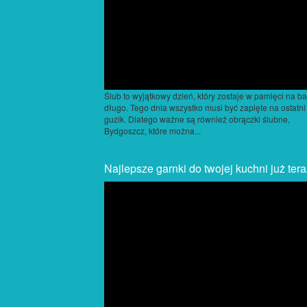
Ślub to wyjątkowy dzień, który zostaje w pamięci na b
długo. Tego dnia wszystko musi być zapięte na ostatni
guzik. Dlatego ważne są również obrączki ślubne,
Bydgoszcz, które można...
Najlepsze garnki do twojej kuchni już tera