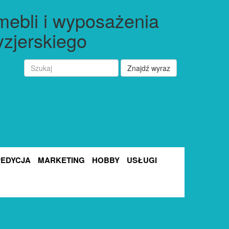
ebli i wyposażenia
yzjerskiego
Znajdź wyraz
PEDYCJA
MARKETING
HOBBY
USŁUGI