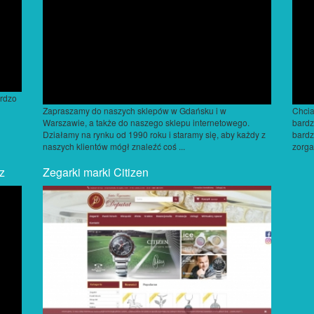
ardzo
Zapraszamy do naszych sklepów w Gdańsku i w
Chcia
Warszawie, a także do naszego sklepu internetowego.
bardz
Działamy na rynku od 1990 roku i staramy się, aby każdy z
bardz
naszych klientów mógł znaleźć coś ...
zorga
z
Zegarki marki Citizen