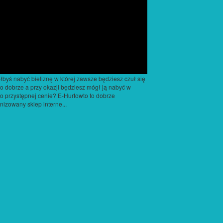
łbyś nabyć bieliznę w której zawsze będziesz czuł się
o dobrze a przy okazji będziesz mógł ją nabyć w
o przystępnej cenie? E-Hurtowto to dobrze
nizowany sklep interne...