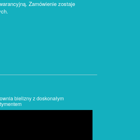
warancyjną. Zamówienie zostaje
ych.
ownia bielizny z doskonałym
rtymentem