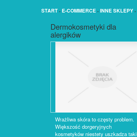
START
E-COMMERCE
INNE SKLEPY
»
»
Dermokosmetyki dla
alergików
Wrażliwa skóra to częsty problem.
Większość dorgeryjnych
kosmetyków niestety uszkadza taki