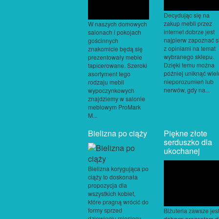
Decydując się na
zakup mebli przez
W naszych domowych
internet dobrze jest
salonach i pokojach
najpierw zapoznać s
gościnnych
z opiniami na temat
znakomicie będą się
wybranego sklepu.
prezentowały meble
Dzięki temu można
tapicerowane. Szeroki
później uniknąć wiel
asortyment tego
nieporozumień lub
rodzaju mebli
nerwów, gdy na...
wypoczynkowych
znajdziemy w salonie
meblowym ProMark
M...
Bielizna po ciąży
Piękne złote
serduszko dla
ukochanej
Bielizna korygująca po
ciąży to doskonała
propozycja dla
wszystkich kobiet,
które pragną wrócić do
formy sprzed
Biżuteria zawsze jes
dziewięciu miesięcy
dobrym prezentem d