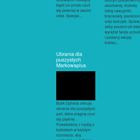
bądź po prostu czuć
ukochanej. Kobiety
się pewniej w swoim
lubią naszyjniki,
ciele. Specjal...
bransolety, pierścion
oraz kolczyki. Spraw,
żeby prezent od cieb
wyrażał twoje uczuc
i podaruj swojej
kobiec...
Ubrania dla
puszystych
Markowaplus
Butik Ophelia oferuje
ubrania dla puszystych
pań, które pragną czuć
się pięknie.
Powstaliśmy z myślą o
kobietach w każdym
rozmiarze, aby