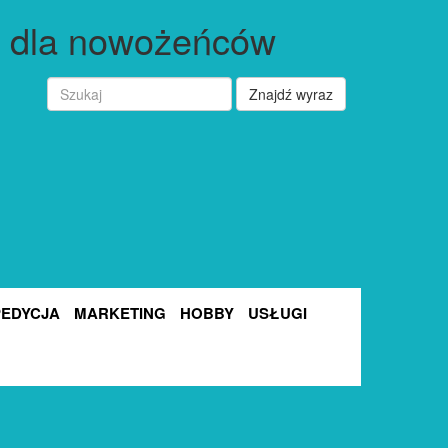
a dla nowożeńców
Znajdź wyraz
PEDYCJA
MARKETING
HOBBY
USŁUGI