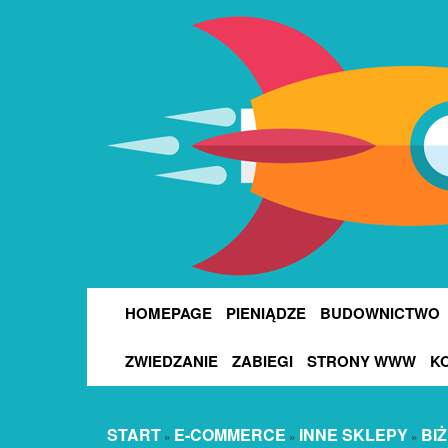
HOMEPAGE
PIENIĄDZE
BUDOWNICTWO
ZWIEDZANIE
ZABIEGI
STRONY WWW
K
START
E-COMMERCE
INNE SKLEPY
BI
»
»
»