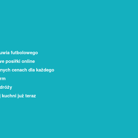
buwia futbolowego
e posiłki online
jnych cenach dla każdego
irm
odróży
 kuchni już teraz