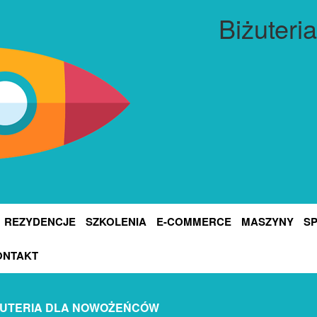
Biżuteri
REZYDENCJE
SZKOLENIA
E-COMMERCE
MASZYNY
S
ONTAKT
ŻUTERIA DLA NOWOŻEŃCÓW