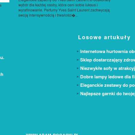
wybór dla każdej osoby, która ceni sobie luksus i
a
wyrafinowanie. Perfumy Yves Saint Laurent zachwycają
swoją intensywnością i trwałości�...
Losowe artukuły
Internetowa hurtownia o
u.
Sklep dostarczający zdrow
Niezwykłe sofy w atrakcy
ch
Dobre lampy ledowe dla f
Eleganckie zestawy do p
Najlepsze garnki do twojej