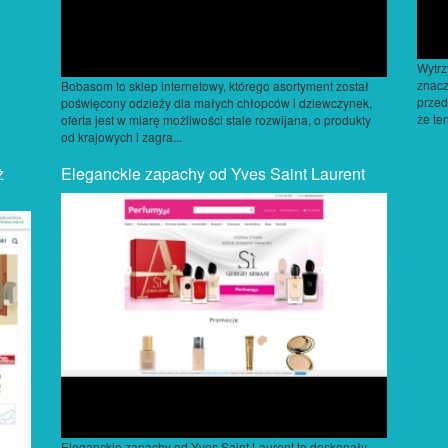
Wytrz
znacz
Bobasom to sklep internetowy, którego asortyment został
przed
poświęcony odzieży dla małych chłopców i dziewczynek,
że te
oferta jest w miarę możliwości stale rozwijana, o produkty
od krajowych i zagra...
ż
Eleganckie zapachy od Yves Saint Laurent
Eleganckie zapachy od Yves Saint Laurent to doskonały