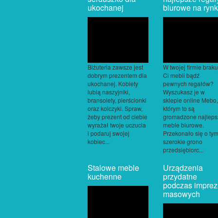
ukochanej
biurowe na ryn
Biżuteria zawsze jest
W twojej firmie braku
dobrym prezentem dla
Ci mebli bądź
ukochanej. Kobiety
pewnych regałów?
lubią naszyjniki,
Wyszukasz je w
bransolety, pierścionki
sklepie online Mebo
oraz kolczyki. Spraw,
którym to są
żeby prezent od ciebie
gromadzone najleps
wyrażał twoje uczucia
meble biurowe.
i podaruj swojej
Przekonało się o ty
kobiec...
szerokie grono
przedsiębiorc...
Stalowe meble
Urządzenia
kuchenne
przydatne
podczas imprez
masowych