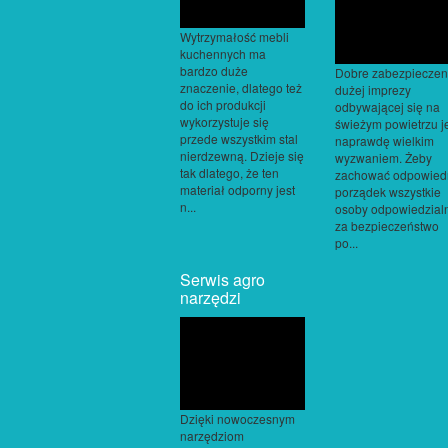
Wytrzymałość mebli
kuchennych ma
bardzo duże
Dobre zabezpieczen
znaczenie, dlatego też
dużej imprezy
do ich produkcji
odbywającej się na
wykorzystuje się
świeżym powietrzu j
przede wszystkim stal
naprawdę wielkim
nierdzewną. Dzieje się
wyzwaniem. Żeby
tak dlatego, że ten
zachować odpowied
materiał odporny jest
porządek wszystkie
n...
osoby odpowiedzial
za bezpieczeństwo
po...
Serwis agro
narzędzi
Dzięki nowoczesnym
narzędziom