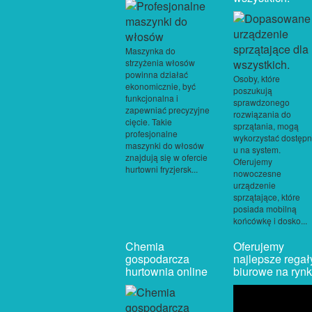
Maszynka do
strzyżenia włosów
powinna działać
Osoby, które
ekonomicznie, być
poszukują
funkcjonalna i
sprawdzonego
zapewniać precyzyjne
rozwiązania do
cięcie. Takie
sprzątania, mogą
profesjonalne
wykorzystać dostęp
maszynki do włosów
u na system.
znajdują się w ofercie
Oferujemy
hurtowni fryzjersk...
nowoczesne
urządzenie
sprzątające, które
posiada mobilną
końcówkę i dosko...
Chemia
Oferujemy
gospodarcza
najlepsze regał
hurtownia online
biurowe na ryn