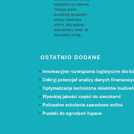
pojeździć na rowerze.
Dlatego warto
wcześniej sprawdzić
sklepy rowerowe,
online, aby wybrać
odpowiedni rower. W
sprzedaży dostę...
OSTATNIO DODANE
Innowacyjne rozwiązania logistyczne dla bi
Odkryj potencjał analizy danych finansowy
Optymalizacja techniczna obiektów budow
Wysokiej jakości części do sieczkarni
Policealne szkolenia zawodowe online
Pustaki do ogrodzeń łupane