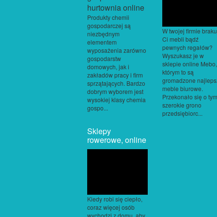
Produkty chemii
gospodarczej są
W twojej firmie braku
niezbędnym
Ci mebli bądź
elementem
pewnych regałów?
wyposażenia zarówno
Wyszukasz je w
gospodarstw
sklepie online Mebo
domowych, jak i
którym to są
zakładów pracy i firm
gromadzone najleps
sprzątających. Bardzo
meble biurowe.
dobrym wyborem jest
Przekonało się o ty
wysokiej klasy chemia
szerokie grono
gospo...
przedsiębiorc...
Sklepy
rowerowe, online
Kiedy robi się ciepło,
coraz więcej osób
wychodzi z domu, aby