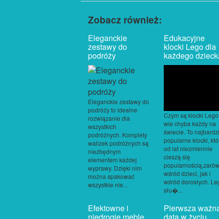
Zobacz również:
Eleganckie
Edukacyjne
zestawy do
klocki Lego dla
podróży
każdego dzieck
Eleganckie zestawy do
podróży to idealne
Czym są klocki Lego
rozwiązanie dla
wie chyba każdy na
wszystkich
świecie. To najbardz
podróżnych. Komplety
popularne klocki, któ
walizek podróżnych są
od lat niezmiennie
niezbędnym
cieszą się
elementem każdej
popularnością,zaró
wyprawy. Dzięki nim
wśród dzieci, jak i
można spakować
wśród dorosłych. Le
wszystkie nie...
słu�...
Efektowne i
Pierwsza ważn
niedrogie meble
data w życiu