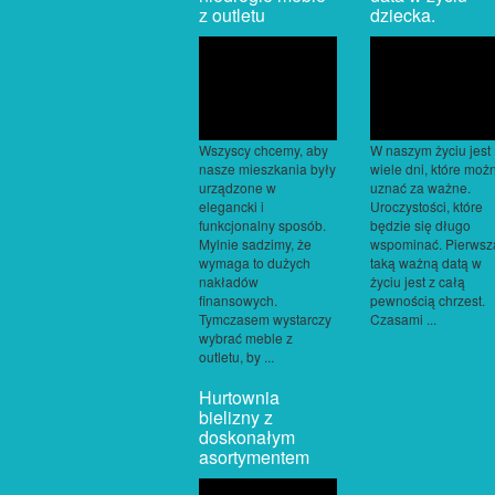
z outletu
dziecka.
Wszyscy chcemy, aby
W naszym życiu jest
nasze mieszkania były
wiele dni, które moż
urządzone w
uznać za ważne.
elegancki i
Uroczystości, które
funkcjonalny sposób.
będzie się długo
Mylnie sadzimy, że
wspominać. Pierwsz
wymaga to dużych
taką ważną datą w
nakładów
życiu jest z całą
finansowych.
pewnością chrzest.
Tymczasem wystarczy
Czasami ...
wybrać meble z
outletu, by ...
Hurtownia
bielizny z
doskonałym
asortymentem