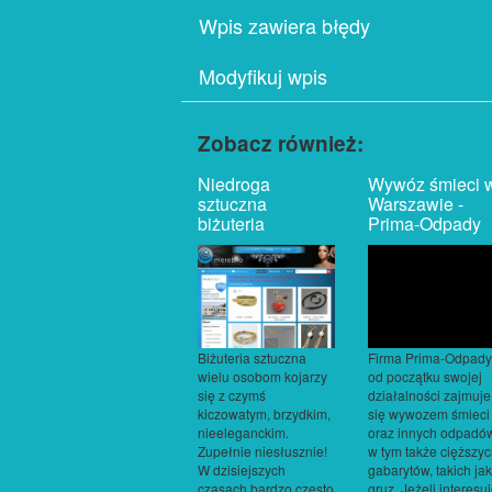
Wpis zawiera błędy
Modyfikuj wpis
Zobacz również:
Niedroga
Wywóz śmieci 
sztuczna
Warszawie -
biżuteria
Prima-Odpady
Biżuteria sztuczna
Firma Prima-Odpady
wielu osobom kojarzy
od początku swojej
się z czymś
działalności zajmuje
kiczowatym, brzydkim,
się wywozem śmieci
nieeleganckim.
oraz innych odpadó
Zupełnie niesłusznie!
w tym także cięższy
W dzisiejszych
gabarytów, takich jak
czasach bardzo często
gruz. Jeżeli interesu