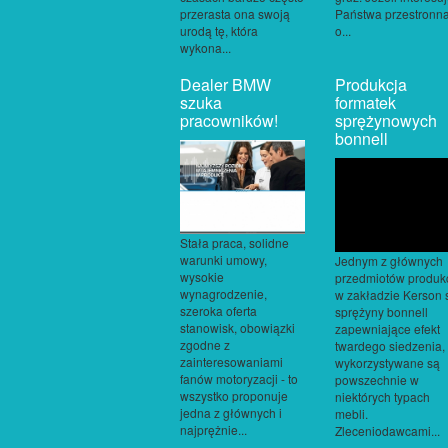
przerasta ona swoją
Państwa przestronn
urodą tę, która
o...
wykona...
Dealer BMW
Produkcja
szuka
formatek
pracowników!
sprężynowych
bonnell
Stała praca, solidne
warunki umowy,
Jednym z głównych
wysokie
przedmiotów produkc
wynagrodzenie,
w zakładzie Kerson 
szeroka oferta
sprężyny bonnell
stanowisk, obowiązki
zapewniające efekt
zgodne z
twardego siedzenia,
zainteresowaniami
wykorzystywane są
fanów motoryzacji - to
powszechnie w
wszystko proponuje
niektórych typach
jedna z głównych i
mebli.
najprężnie...
Zleceniodawcami...