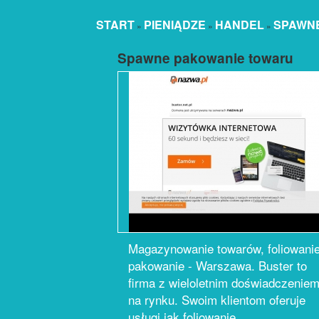
START
PIENIĄDZE
HANDEL
SPAWN
»
»
»
Spawne pakowanie towaru
Magazynowanie towarów, foliowanie
pakowanie - Warszawa. Buster to
firma z wieloletnim doświadczenie
na rynku. Swoim klientom oferuje
usługi jak foliowanie,