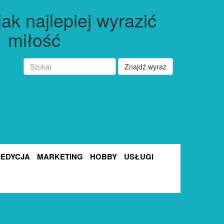
 jak najlepiej wyrazić
miłość
Znajdź wyraz
PEDYCJA
MARKETING
HOBBY
USŁUGI