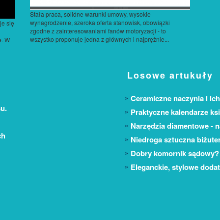
Stała praca, solidne warunki umowy, wysokie
wynagrodzenie, szeroka oferta stanowisk, obowiązki
je się
zgodne z zainteresowaniami fanów motoryzacji - to
wszystko proponuje jedna z głównych i najprężnie...
e. W
Losowe artukuły
Ceramiczne naczynia i ich
u.
Praktyczne kalendarze ks
Narzędzia diamentowe - na
ch
Niedroga sztuczna biżuter
Dobry komornik sądowy? 
Eleganckie, stylowe doda