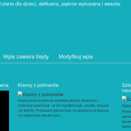
żuteria dla dzieci, delikatna, pięknie wykonana i wesoła.
Wpis zawiera błędy
Modyfikuj wpis
awna
Klamry z polimerów
Szko
nauc
Nasza firma produkuje wysokiej jakości akcesoria i
materiały kaletnicze - w tym karabińczyki, zaciski, smycze
czy klamry. Producent gwarantuje, że akcesoria te bazują
Przek
na najwyższej jakości suro...
wpro
spowo
dosto