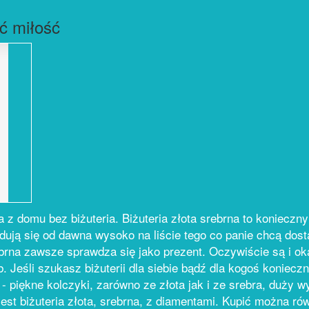
ić miłość
 z domu bez biżuteria. Biżuteria złota srebrna to konieczny
ajdują się od dawna wysoko na liście tego co panie chcą dost
ebrna zawsze sprawdza się jako prezent. Oczywiście są i ok
b. Jeśli szukasz biżuterii dla siebie bądź dla kogoś koniecz
 piękne kolczyki, zarówno ze złota jak i ze srebra, duży w
jest biżuteria złota, srebrna, z diamentami. Kupić można rów