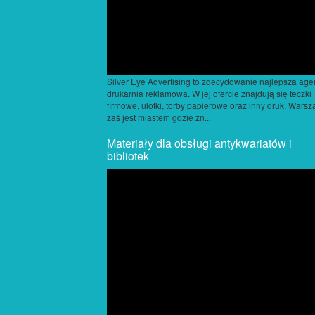
Silver Eye Advertising to zdecydowanie najlepsza agen
drukarnia reklamowa. W jej ofercie znajdują się teczki
firmowe, ulotki, torby papierowe oraz inny druk. Wars
zaś jest miastem gdzie zn...
Materiały dla obsługi antykwariatów i
bibliotek