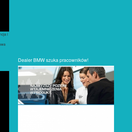
cja i
zawa
Dealer BMW szuka pracowników!