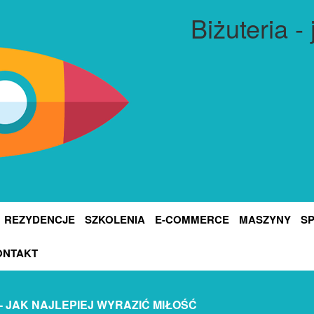
Biżuteria -
REZYDENCJE
SZKOLENIA
E-COMMERCE
MASZYNY
S
ONTAKT
 - JAK NAJLEPIEJ WYRAZIĆ MIŁOŚĆ