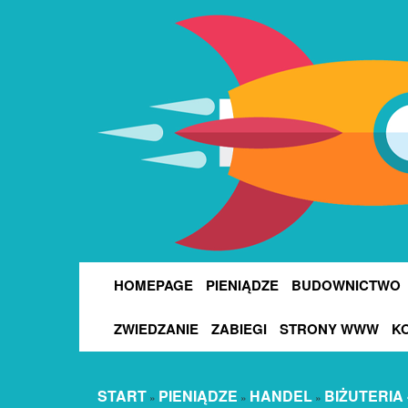
HOMEPAGE
PIENIĄDZE
BUDOWNICTWO
ZWIEDZANIE
ZABIEGI
STRONY WWW
K
START
PIENIĄDZE
HANDEL
BIŻUTERIA
»
»
»